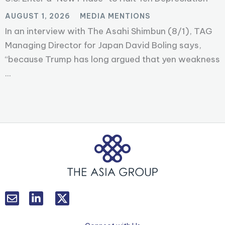
AUGUST 1, 2026
MEDIA MENTIONS
In an interview with The Asahi Shimbun (8/1), TAG
Managing Director for Japan David Boling says,
“because Trump has long argued that yen weakness
...
L
T
i
w
n
i