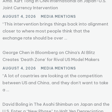
Amb. Kurt Tong in CNN International on Japan-U.S.
Joint Currency Intervention
AUGUST 4, 2026
MEDIA MENTIONS
“This intervention brings things back into alignment
closer to where most people think that the
exchange rate should be over ...
George Chen in Bloomberg on China’s AI Blitz
Creates ‘Death Zone’ for Rival US Model Makers
AUGUST 4, 2026
MEDIA MENTIONS
“A lot of countries are looking at the competition
between US and China, and they don’t want to take
a ...
David Boling in The Asahi Shimbun on Japan and the
U.S. Enter a “New Phase” to Halt Yen Depreciation