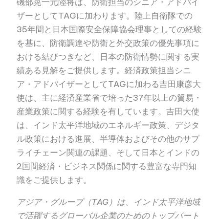
磯部晃一元陸将は、防衛担当のシニア・アドバイ
ザーとしてTAGに加わります。陸上自衛隊での
35年間と日本国際安全保障協会理事としての経験
を基に、防衛調達や防衛と外交政策の優先事項に
おける結びつきなど、日本の防衛情勢に関する実
績ある見解をご提供します。経済政策担当シニ
ア・アドバイザーとしてTAGに加わる吉田康彦大
使は、主に経済産業省で培った37年以上の貿易・
産業政策に関する経験を有しています。吉田大使
は、インド太平洋地域のエネルギー政策、デジタ
ル政策における進展、半導体およびその他のサプ
ライチェーン関連の課題、そして日本とインドの
2国間経済・ビジネス関係に関する豊富な専門知
識をご提供します。
アジア・グループ（
TAG）は、インド太平洋地域
で活躍するグローバル企業のためのトップパート