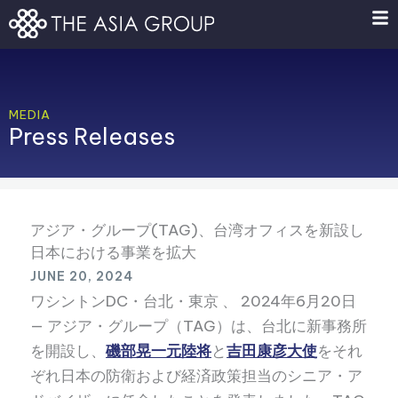
Skip
to
content
MEDIA
Press Releases
アジア・グループ(TAG)、台湾オフィスを新設し
日本における事業を拡大
JUNE 20, 2024
ワシントンDC・台北・東京 、 2024年6月20日
— アジア・グループ（TAG）は、台北に新事務所
を開設し、
磯部晃一元陸将
と
吉田康彦大使
をそれ
ぞれ日本の防衛および経済政策担当のシニア・ア